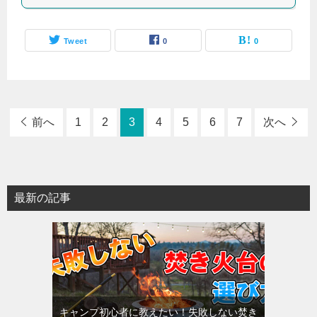
Tweet
0
0
前へ
1
2
3
4
5
6
7
次へ
最新の記事
キャンプ初心者に教えたい！失敗しない焚き