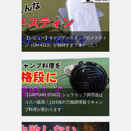
【レビュー】キャプテンスタッグのメスティ
ン（UH-4113）が独特すぎて凄かった！
【CAPTAIN STAG】シェラカップ調理器は
コスパ最高！1台5役の万能調理器でキャン
プ料理が変わります