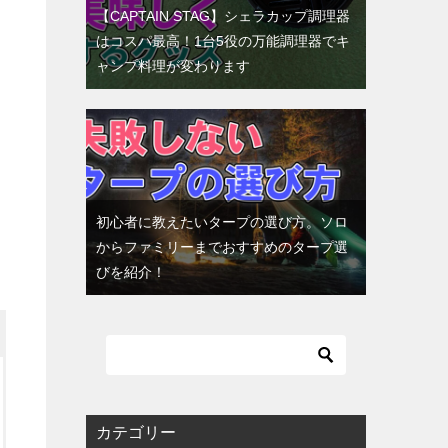
【CAPTAIN STAG】シェラカップ調理器
はコスパ最高！1台5役の万能調理器でキ
ャンプ料理が変わります
初心者に教えたいタープの選び方。ソロ
からファミリーまでおすすめのタープ選
びを紹介！
カテゴリー