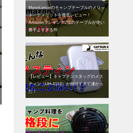
MoonLenceのキャンプテーブルのメリッ
ト・デメリットを徹底レビュー！
Amazonランキング2位のテーブルが使い
勝手よすぎる件
【レビュー】キャプテンスタッグのメス
ティン（UH-4113）が独特すぎて凄かっ
た！