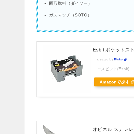
固形燃料（ダイソー）
ガスマッチ（SOTO）
Esbit ポケット
created by
Rinker
エスビット(Esbit)
Amazonで探す
オピネル ステンレス