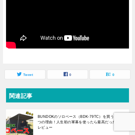
Tweet
0
0
関連記事
BUNDOKのソロベース（BDK-79TC）を買うべき6
つの理由！人生初の軍幕を使ったら最高だったので
レビュー