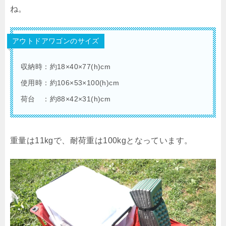
ね。
アウトドアワゴンのサイズ
収納時：約18×40×77(h)cm
使用時：約106×53×100(h)cm
荷台 ：約88×42×31(h)cm
重量は11kgで、耐荷重は100kgとなっています。