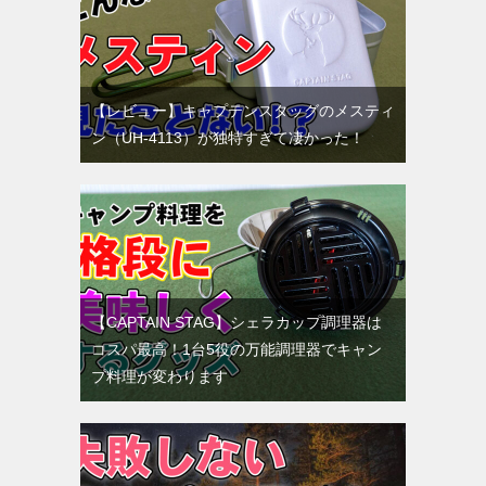
【レビュー】キャプテンスタッグのメスティ
ン（UH-4113）が独特すぎて凄かった！
【CAPTAIN STAG】シェラカップ調理器は
コスパ最高！1台5役の万能調理器でキャン
プ料理が変わります