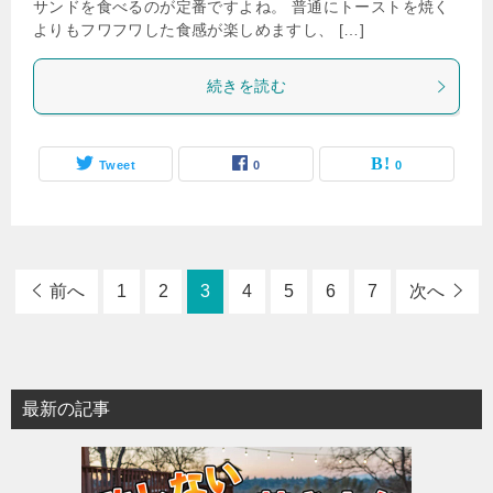
サンドを食べるのが定番ですよね。 普通にトーストを焼く
よりもフワフワした食感が楽しめますし、 […]
続きを読む
Tweet
0
0
前へ
1
2
3
4
5
6
7
次へ
最新の記事